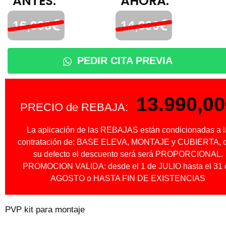
ANTES:
AHORA:
16,998
14,990
PEDIR CITA PREVIA
13.990,00
PRECIO de REBAJA:
La aplicación de las REBAJAS están condicionadas a l
contratación de: BASE ELEVA, MONTAJE y CUBIERTA, o
su defecto el descuento será será PROPORCIONAL.
PROMOCION VALIDA: desde el 1 de JULIO hasta el 31 
AGOSTO o HASTA FIN DE EXISTENCIAS
PVP kit para montaje