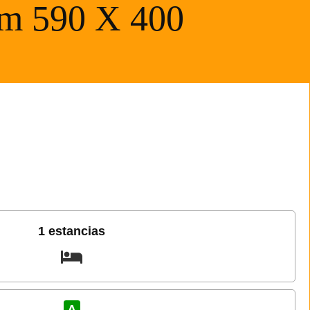
 590 X 400
1 estancias
A