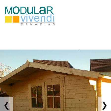
CITA PREVIA L-V 10-18h (Sab 10-14h) - 691 49 43 75
3.990,00 €
CITA PREVI
❮
❯