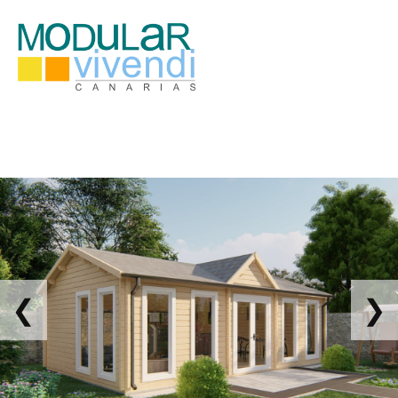
CITA PREVIA L-V 10-18h (Sab 10-14h) - 691 49 43 75
22.990,00 €
CITA PREVI
❮
❯