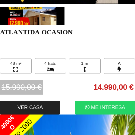
ATLANTIDA OCASION
48 m²
4 hab.
1 m
A
15.990,00 €
14.990,00 €
VER CASA
ME INTERESA
4000€
Bono 2000
O