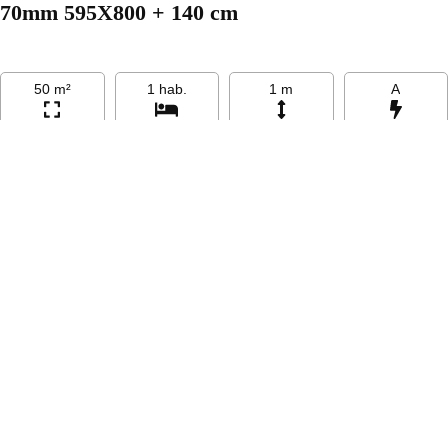
70mm 595X800 + 140 cm
50 m²
1 hab.
1 m
A
19.998,00 €
17.990,00 €
VER CASA
ME INTERESA
Contáctanos
Contacta con nosotros y estaremos encantados de
atenderte. Nuestro horario de atención al público es: